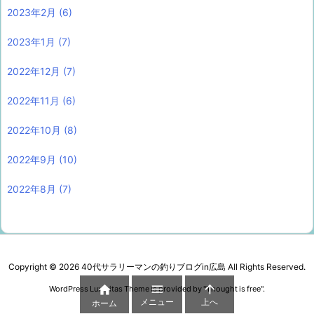
2023年2月
(6)
2023年1月
(7)
2022年12月
(7)
2022年11月
(6)
2022年10月
(8)
2022年9月
(10)
2022年8月
(7)
Copyright ©
2026
40代サラリーマンの釣りブログin広島
All Rights Reserved.



WordPress Luxeritas Theme is provided by "
Thought is free
".
メニュー
上へ
ホーム