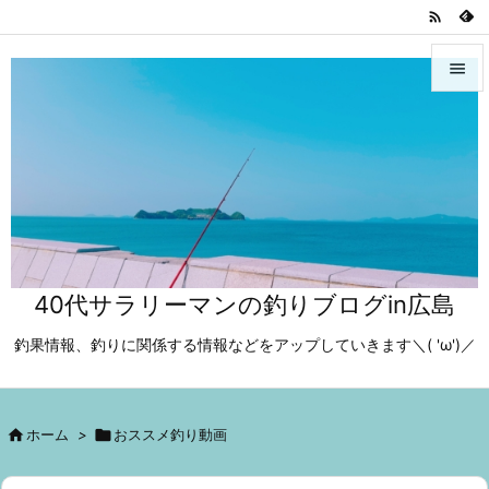



メニュ

サイド

前へ

40代サラリーマンの釣りブログin広島
次へ

釣果情報、釣りに関係する情報などをアップしていきます＼( 'ω')／
検索

ホーム
>

おススメ釣り動画