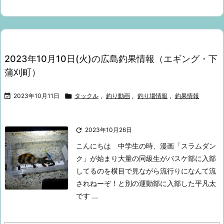
2023年10月10日(火)の広島釣果情報（エギング・下
蒲刈町）

2023年10月11日

タックル
,
釣り動画
,
釣り場情報
,
釣果情報

2023年10月26日
こんにちは
中学生の時、漫画「スラムダン
ク」が始まり
大量の同級生がバスケ部に入部
してるのを横目で見ながら
流行りになんて流
されねーぞ！と別の運動部に入部した
平凡太
です ...