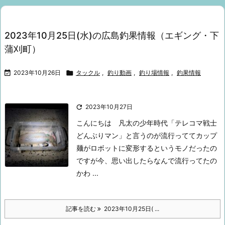
2023年10月25日(水)の広島釣果情報（エギング・下
蒲刈町）

2023年10月26日

タックル
,
釣り動画
,
釣り場情報
,
釣果情報

2023年10月27日
こんにちは
凡太の少年時代「テレコマ戦士
どんぶりマン」と言うのが流行ってて
カップ
麺がロボットに変形するというモノだったの
ですが
今、思い出したら
なんで流行ってたの
かわ ...
記事を読む
2023年10月25日( ...