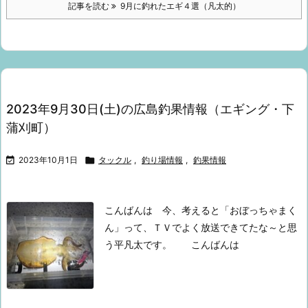
記事を読む
9月に釣れたエギ４選（凡太的）
2023年9月30日(土)の広島釣果情報（エギング・下
蒲刈町）

2023年10月1日

タックル
,
釣り場情報
,
釣果情報
こんばんは
今、考えると
「おぼっちゃまく
ん」
って、ＴＶでよく放送できてたな～と思
う
平凡太です。
こんばんは