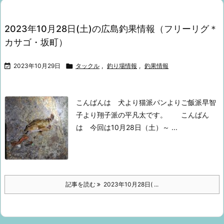
2023年10月28日(土)の広島釣果情報（フリーリグ＊
カサゴ・坂町）

2023年10月29日

タックル
,
釣り場情報
,
釣果情報
こんばんは
犬より猫派
パンよりご飯派
早智
子より翔子派の
平凡太です。
こんばん
は
今回は10月28日（土）～ ...
記事を読む
2023年10月28日( ...