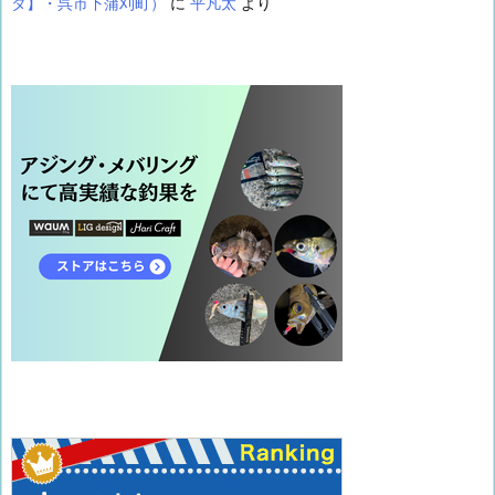
タ】・呉市下蒲刈町）
に
平凡太
より