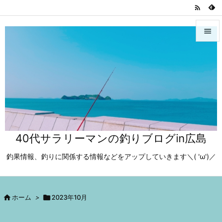



メニュ

サイド

前へ

40代サラリーマンの釣りブログin広島
次へ

釣果情報、釣りに関係する情報などをアップしていきます＼( 'ω')／
検索

ホーム
>

2023年10月