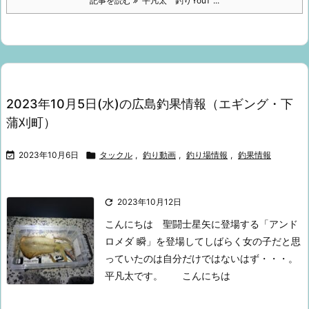
記事を読む
平凡太 釣りYouT ...
2023年10月5日(水)の広島釣果情報（エギング・下
蒲刈町）

2023年10月6日

タックル
,
釣り動画
,
釣り場情報
,
釣果情報

2023年10月12日
こんにちは
聖闘士星矢に登場する「アンド
ロメダ 瞬」を
登場してしばらく女の子だと思
っていたのは自分だけではないはず・・・。
平凡太です。
こんにちは