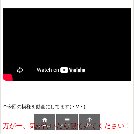
↑今回の模様を動画にしてます(・∀・)



万が一、気が向いたら観てみてください！
メニュー
上へ
ホーム