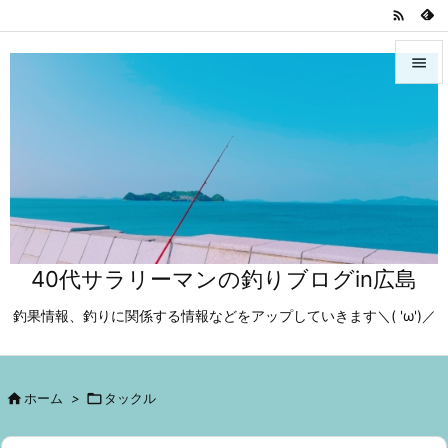



メニュ

サイド

前へ

40代サラリーマンの釣りブログin広島
次へ

釣果情報、釣りに関係する情報などをアップしていきます＼( 'ω')／
検索

ホーム
>

タックル