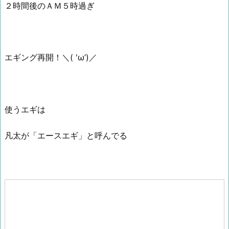
２時間後のＡＭ５時過ぎ
エギング再開！＼( 'ω’)／
使うエギは
凡太が「エースエギ」と呼んでる