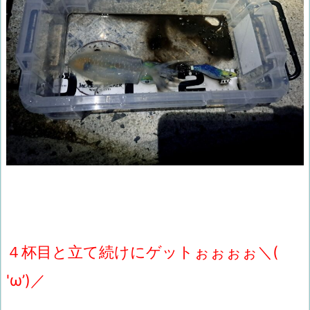
４杯目と立て続けにゲットぉぉぉぉ＼(
'ω’)／