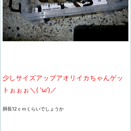
少しサイズアップアオリイカちゃんゲッ
トぉぉぉ＼( 'ω’)／
胴長12ｃｍくらいでしょうか