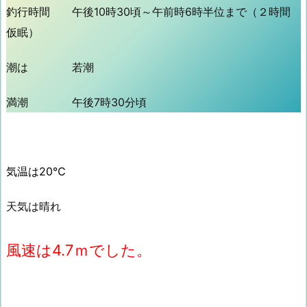
釣行時間 午後10時30頃～午前時6時半位まで（２時間
仮眠）
潮は 若潮
満潮 午後7時30分頃
気温は20℃
天気は晴れ
風速は4.7ｍでした。