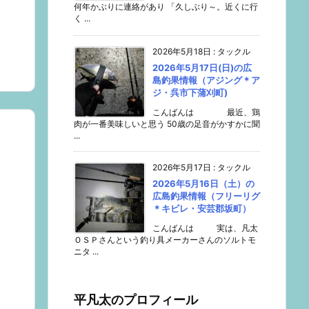
何年かぶりに連絡があり 「久しぶり～。近くに行
く ...
2026年5月18日
:
タックル
2026年5月17日(日)の広
島釣果情報（アジング＊ア
ジ・呉市下蒲刈町)
こんばんは 最近、鶏
肉が一番美味しいと思う 50歳の足音がかすかに聞
...
2026年5月17日
:
タックル
2026年5月16日（土）の
広島釣果情報（フリーリグ
＊キビレ・安芸郡坂町）
こんばんは 実は、凡太
ＯＳＰさんという釣り具メーカーさんのソルトモ
ニタ ...
平凡太のプロフィール