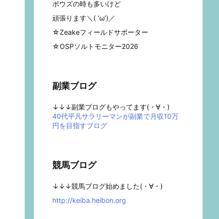
ボウズの時も多いけど
頑張ります＼( ‘ω’)／
☆Zeakeフィールドサポーター
☆OSPソルトモニター2026
副業ブログ
↓↓↓副業ブログもやってます(・∀・)
40代平凡サラリーマンが副業で月収10万
円を目指すブログ
競馬ブログ
↓↓↓競馬ブログ始めました(・∀・)
http://keiba.heibon.org