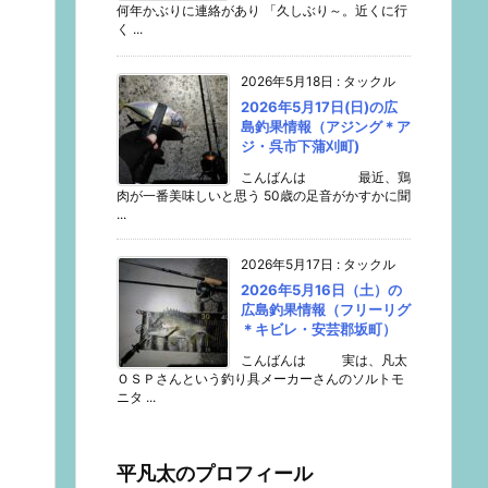
何年かぶりに連絡があり 「久しぶり～。近くに行
く ...
2026年5月18日
:
タックル
2026年5月17日(日)の広
島釣果情報（アジング＊ア
ジ・呉市下蒲刈町)
こんばんは 最近、鶏
肉が一番美味しいと思う 50歳の足音がかすかに聞
...
2026年5月17日
:
タックル
2026年5月16日（土）の
広島釣果情報（フリーリグ
＊キビレ・安芸郡坂町）
こんばんは 実は、凡太
ＯＳＰさんという釣り具メーカーさんのソルトモ
ニタ ...
平凡太のプロフィール