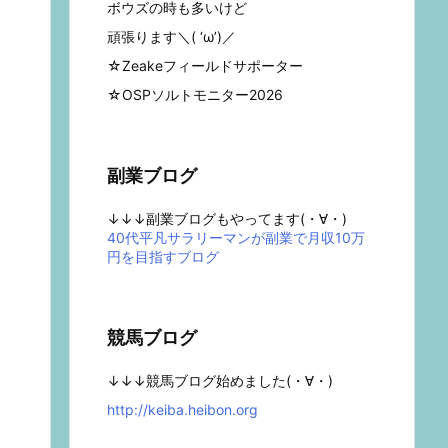
ボウズの時も多いけど
頑張ります＼( ‘ω’)／
☆Zeakeフィールドサポーター
☆OSPソルトモニター2026
副業ブログ
↓↓↓副業ブログもやってます(・∀・)
40代平凡サラリーマンが副業で月収10万
円を目指すブログ
競馬ブログ
↓↓↓競馬ブログ始めました(・∀・)
http://keiba.heibon.org