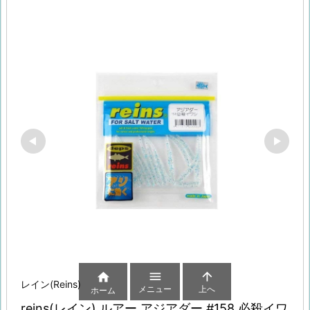



レイン(Reins)
メニュー
上へ
ホーム
reins(レイン) ルアー アジアダー #158 必殺イワ