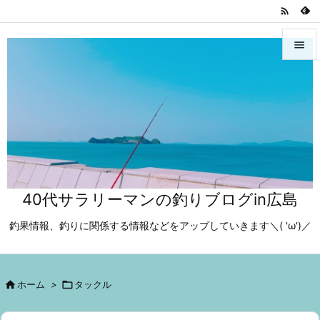



メニュ

サイド

前へ

40代サラリーマンの釣りブログin広島
次へ

釣果情報、釣りに関係する情報などをアップしていきます＼( 'ω')／
検索

ホーム
>

タックル