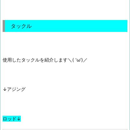
タックル
使用したタックルを紹介します＼( 'ω’)／
↓
アジング
ロッド↓