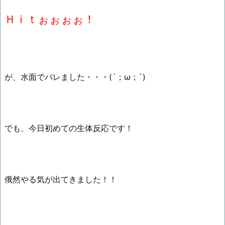
Ｈｉｔぉぉぉぉ！
が、水面でバレました・・・(´；ω；`)
でも、今日初めての生体反応です！
俄然やる気が出てきました！！