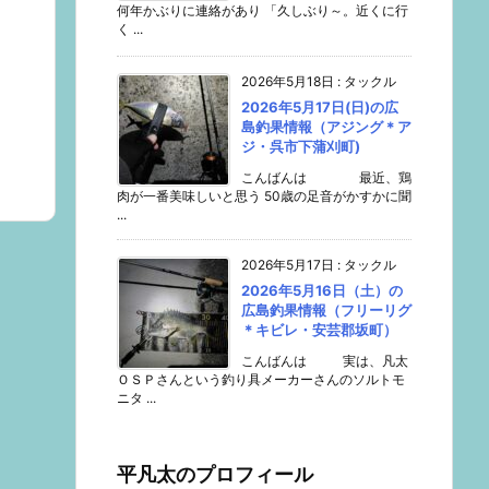
何年かぶりに連絡があり 「久しぶり～。近くに行
く ...
2026年5月18日
:
タックル
2026年5月17日(日)の広
島釣果情報（アジング＊ア
ジ・呉市下蒲刈町)
こんばんは 最近、鶏
肉が一番美味しいと思う 50歳の足音がかすかに聞
...
2026年5月17日
:
タックル
2026年5月16日（土）の
広島釣果情報（フリーリグ
＊キビレ・安芸郡坂町）
こんばんは 実は、凡太
ＯＳＰさんという釣り具メーカーさんのソルトモ
ニタ ...
平凡太のプロフィール