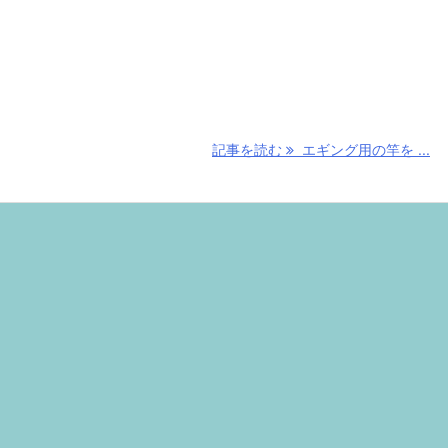
記事を読む
エギング用の竿を ...