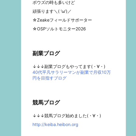
ボウズの時も多いけど
頑張ります＼( ‘ω’)／
☆Zeakeフィールドサポーター
☆OSPソルトモニター2026
副業ブログ
↓↓↓副業ブログもやってます(・∀・)
40代平凡サラリーマンが副業で月収10万
円を目指すブログ
競馬ブログ
↓↓↓競馬ブログ始めました(・∀・)
http://keiba.heibon.org