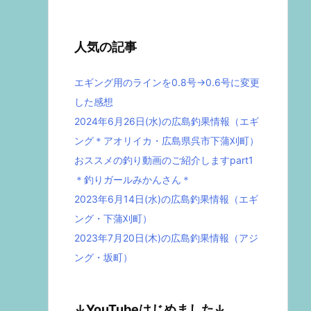
人気の記事
エギング用のラインを0.8号→0.6号に変更
した感想
2024年6月26日(水)の広島釣果情報（エギ
ング＊アオリイカ・広島県呉市下蒲刈町）
おススメの釣り動画のご紹介しますpart1
＊釣りガールみかんさん＊
2023年6月14日(水)の広島釣果情報（エギ
ング・下蒲刈町）
2023年7月20日(木)の広島釣果情報（アジ
ング・坂町）
↓YouTubeはじめました↓