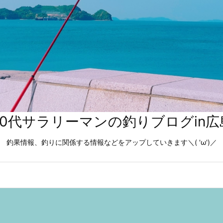
40代サラリーマンの釣りブログin広
釣果情報、釣りに関係する情報などをアップしていきます＼( 'ω')／