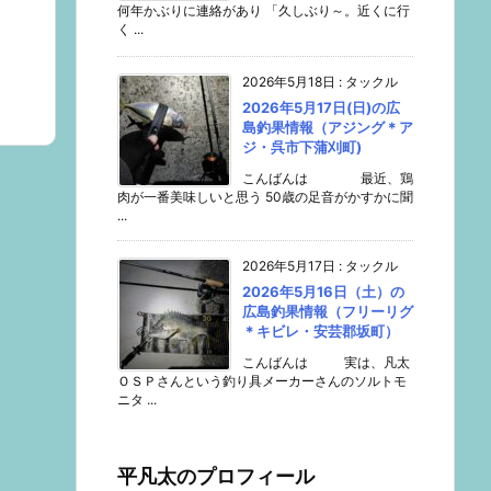
何年かぶりに連絡があり 「久しぶり～。近くに行
く ...
2026年5月18日
:
タックル
2026年5月17日(日)の広
島釣果情報（アジング＊ア
ジ・呉市下蒲刈町)
こんばんは 最近、鶏
肉が一番美味しいと思う 50歳の足音がかすかに聞
...
2026年5月17日
:
タックル
2026年5月16日（土）の
広島釣果情報（フリーリグ
＊キビレ・安芸郡坂町）
こんばんは 実は、凡太
ＯＳＰさんという釣り具メーカーさんのソルトモ
ニタ ...
平凡太のプロフィール