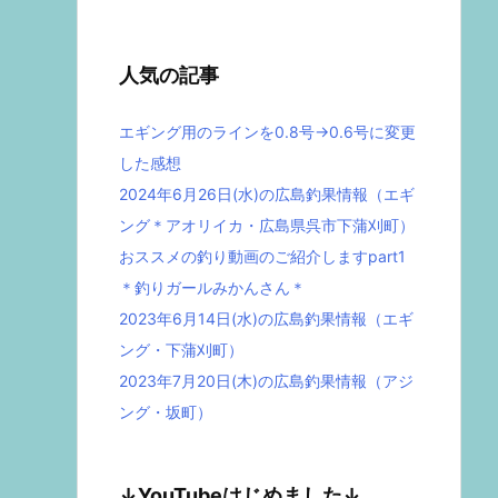
人気の記事
エギング用のラインを0.8号→0.6号に変更
した感想
2024年6月26日(水)の広島釣果情報（エギ
ング＊アオリイカ・広島県呉市下蒲刈町）
おススメの釣り動画のご紹介しますpart1
＊釣りガールみかんさん＊
2023年6月14日(水)の広島釣果情報（エギ
ング・下蒲刈町）
2023年7月20日(木)の広島釣果情報（アジ
ング・坂町）
↓YouTubeはじめました↓