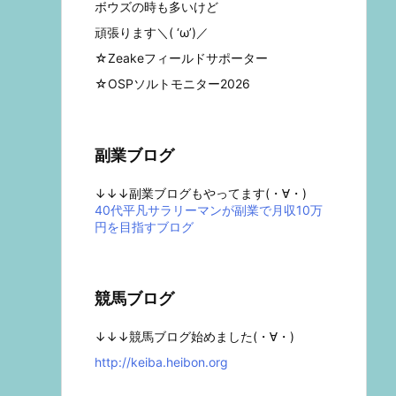
ボウズの時も多いけど
頑張ります＼( ‘ω’)／
☆Zeakeフィールドサポーター
☆OSPソルトモニター2026
副業ブログ
↓↓↓副業ブログもやってます(・∀・)
40代平凡サラリーマンが副業で月収10万
円を目指すブログ
競馬ブログ
↓↓↓競馬ブログ始めました(・∀・)
http://keiba.heibon.org