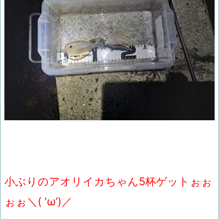
小ぶりのアオリイカちゃん5杯ゲットぉぉ
ぉぉ＼( 'ω’)／