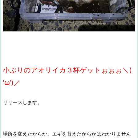
小ぶりのアオリイカ３杯ゲットぉぉぉ＼(
'ω’)／
リリースします。
場所を変えたからか、エギを替えたからかはわかりません