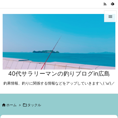



メニュ

サイド

前へ

40代サラリーマンの釣りブログin広島
次へ

釣果情報、釣りに関係する情報などをアップしていきます＼( 'ω')／
検索

ホーム
>

タックル