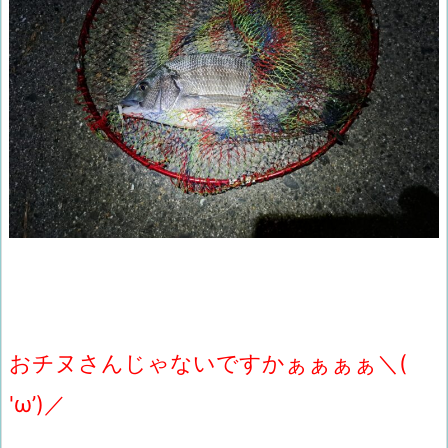
おチヌさんじゃないですかぁぁぁぁ＼(
'ω’)／