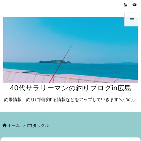



メニュ

サイド

前へ

40代サラリーマンの釣りブログin広島
次へ

釣果情報、釣りに関係する情報などをアップしていきます＼( 'ω')／
検索

ホーム
>

タックル