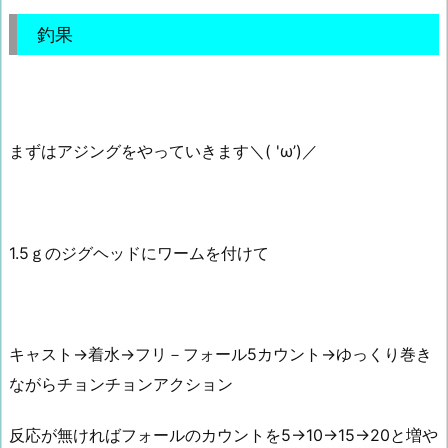
釣果
まずはアジングをやっていきます＼( 'ω’)／
1.5ｇのジグヘッドにワームを付けて
キャスト→着水→フリ－フォール5カウント→ゆっくり巻き
ながらチョンチョンアクション
反応が無ければフォールのカウントを5→10→15→20と増や