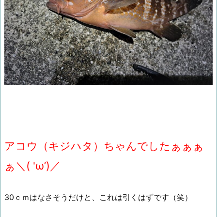
アコウ（キジハタ）ちゃんでしたぁぁぁ
ぁ＼( 'ω’)／
30ｃｍはなさそうだけと、これは引くはずです（笑）