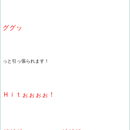
ググッ
っと引っ張られます！
Ｈｉｔぉぉぉぉ！