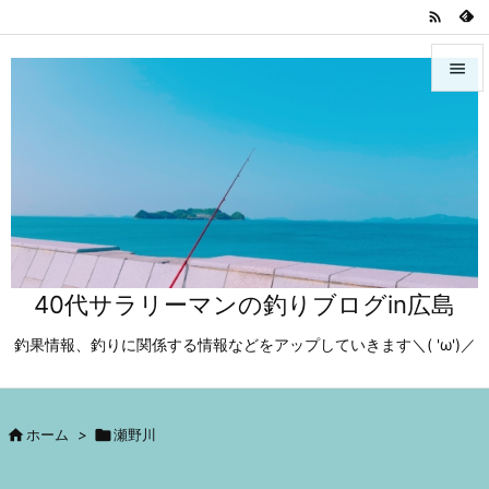



メニュ

サイド

前へ

40代サラリーマンの釣りブログin広島
次へ

釣果情報、釣りに関係する情報などをアップしていきます＼( 'ω')／
検索

ホーム
>

瀬野川