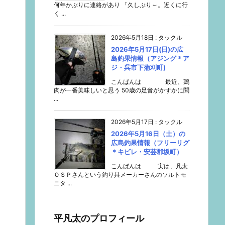
何年かぶりに連絡があり 「久しぶり～。近くに行
く ...
2026年5月18日
:
タックル
2026年5月17日(日)の広
島釣果情報（アジング＊ア
ジ・呉市下蒲刈町)
こんばんは 最近、鶏
肉が一番美味しいと思う 50歳の足音がかすかに聞
...
2026年5月17日
:
タックル
2026年5月16日（土）の
広島釣果情報（フリーリグ
＊キビレ・安芸郡坂町）
こんばんは 実は、凡太
ＯＳＰさんという釣り具メーカーさんのソルトモ
ニタ ...
平凡太のプロフィール