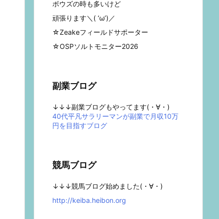
ボウズの時も多いけど
頑張ります＼( ‘ω’)／
☆Zeakeフィールドサポーター
☆OSPソルトモニター2026
副業ブログ
↓↓↓副業ブログもやってます(・∀・)
40代平凡サラリーマンが副業で月収10万
円を目指すブログ
競馬ブログ
↓↓↓競馬ブログ始めました(・∀・)
http://keiba.heibon.org