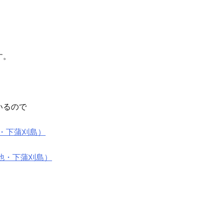
す。
いるので
グ・下蒲刈島）
グ他・下蒲刈島）