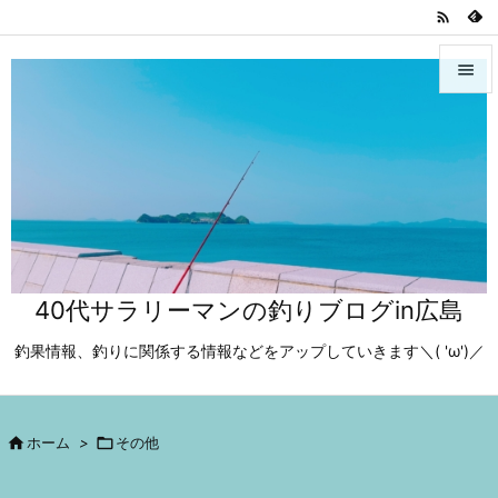



メニュ

サイド

前へ

40代サラリーマンの釣りブログin広島
次へ

釣果情報、釣りに関係する情報などをアップしていきます＼( 'ω')／
検索

ホーム
>

その他